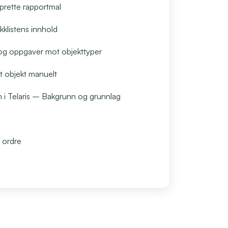
prette rapportmal
kklistens innhold
r og oppgaver mot objekttyper
ot objekt manuelt
n i Telaris – Bakgrunn og grunnlag
t ordre