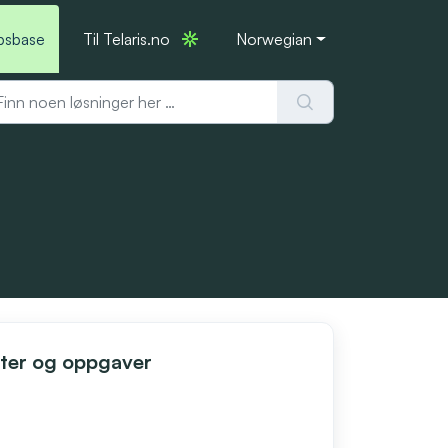
psbase
Til Telaris.no
Norwegian
ster og oppgaver