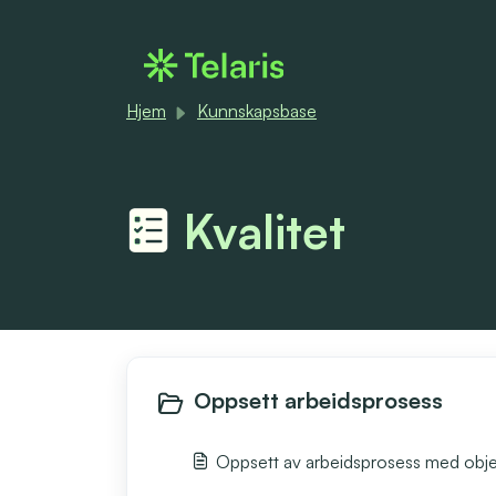
Gå til hovedinnhold
Hjem
Kunnskapsbase
Kvalitet
Oppsett arbeidsprosess
Oppsett av arbeidsprosess med obje