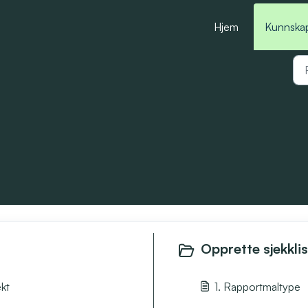
Hjem
Kunnska
Opprette sjekkli
kt
1. Rapportmaltype